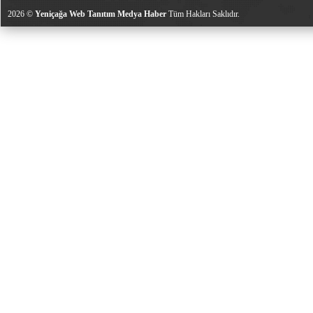
2026 ©
Yeniçağa Web Tanıtım Medya Haber
Tüm Hakları Saklıdır.