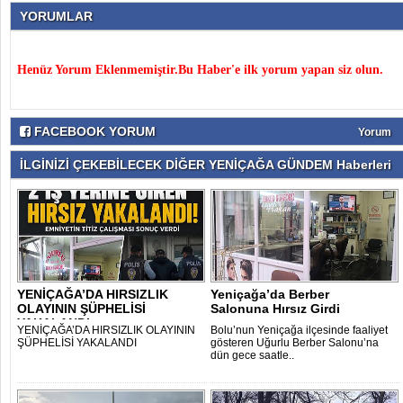
YORUMLAR
Henüz Yorum Eklenmemiştir.Bu Haber'e ilk yorum yapan siz olun.
FACEBOOK YORUM
Yorum
İLGİNİZİ ÇEKEBİLECEK DİĞER YENİÇAĞA GÜNDEM Haberleri
YENİÇAĞA’DA HIRSIZLIK
Yeniçağa’da Berber
OLAYININ ŞÜPHELİSİ
Salonuna Hırsız Girdi
YAKALANDI
YENİÇAĞA’DA HIRSIZLIK OLAYININ
Bolu’nun Yeniçağa ilçesinde faaliyet
ŞÜPHELİSİ YAKALANDI
gösteren Uğurlu Berber Salonu’na
dün gece saatle..