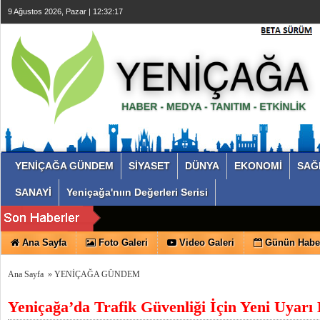
9 Ağustos 2026, Pazar | 12:32:17
YENİÇAĞA GÜNDEM
SİYASET
DÜNYA
EKONOMİ
SAĞ
SANAYİ
Yeniçağa'nıın Değerleri Serisi
Ana Sayfa
Foto Galeri
Video Galeri
Günün Haber
Ana Sayfa
»
YENİÇAĞA GÜNDEM
Yeniçağa’da Trafik Güvenliği İçin Yeni Uyarı L