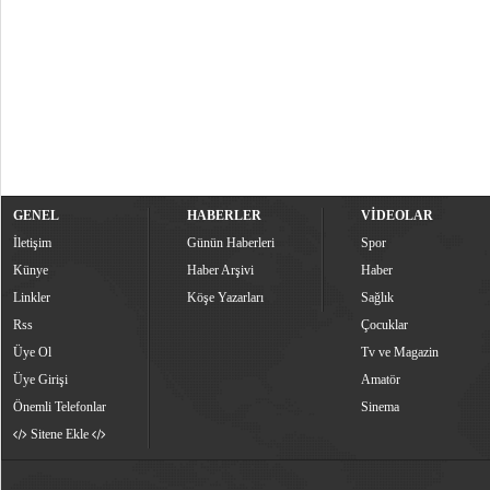
GENEL
HABERLER
VİDEOLAR
İletişim
Günün Haberleri
Spor
Künye
Haber Arşivi
Haber
Linkler
Köşe Yazarları
Sağlık
Rss
Çocuklar
Üye Ol
Tv ve Magazin
Üye Girişi
Amatör
Önemli Telefonlar
Sinema
Sitene Ekle