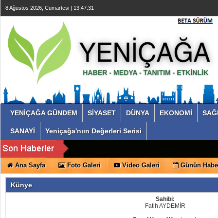
8 Ağustos 2026, Cumartesi | 13:47:31
YENİÇAĞA GÜNDEM
SİYASET
DÜNYA
EKONOMİ
SAĞ
SANAYİ
Yeniçağa'nıın Değerleri Serisi
Ana Sayfa
Foto Galeri
Video Galeri
Günün Haber
Künye
Sahibi:
Fatih AYDEMİR