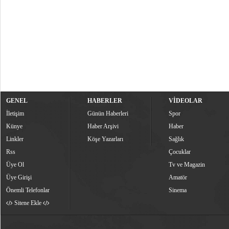
GENEL
HABERLER
VİDEOLAR
İletişim
Günün Haberleri
Spor
Künye
Haber Arşivi
Haber
Linkler
Köşe Yazarları
Sağlık
Rss
Çocuklar
Üye Ol
Tv ve Magazin
Üye Girişi
Amatör
Önemli Telefonlar
Sinema
Sitene Ekle