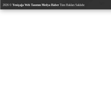
2026 ©
Yeniçağa Web Tanıtım Medya Haber
Tüm Hakları Saklıdır.