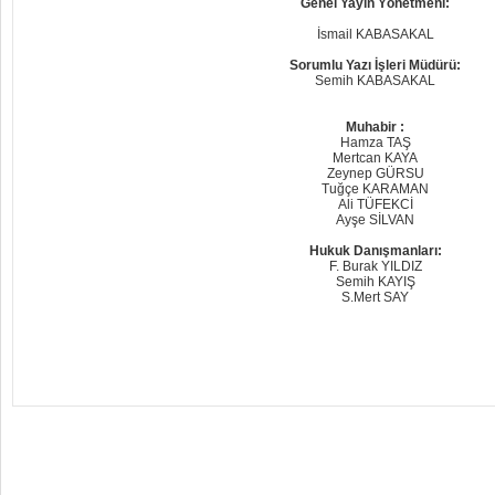
Genel Yayın Yönetmeni:
İsmail KABASAKAL
Sorumlu Yazı İşleri Müdürü:
Semih KABASAKAL
Muhabir :
Hamza TAŞ
Mertcan KAYA
Zeynep GÜRSU
Tuğçe KARAMAN
Ali TÜFEKCİ
Ayşe SİLVAN
Hukuk Danışmanları:
F. Burak YILDIZ
Semih KAYIŞ
S.Mert SAY